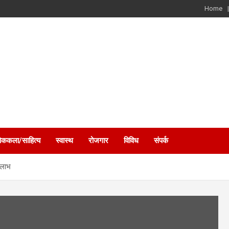
Home
ोककला/साहित्य
स्वास्थ
रोजगार
विविध
संपर्क
 लाभ