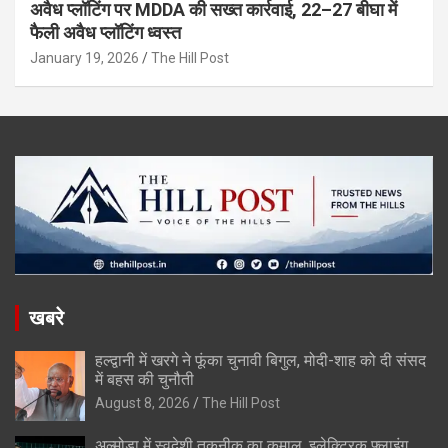
अवैध प्लॉटिंग पर MDDA की सख्त कार्रवाई, 22–27 बीघा में
फैली अवैध प्लॉटिंग ध्वस्त
January 19, 2026
The Hill Post
खबरे
हल्द्वानी में खरगे ने फूंका चुनावी बिगुल, मोदी-शाह को दी संसद
में बहस की चुनौती
August 8, 2026
The Hill Post
अल्मोड़ा में स्वदेशी तकनीक का कमाल, इलेक्ट्रिक फ्लाइंग