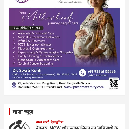
ताज़ा न्यूज़
ताजा खबरें
देश/दुनिया
बेंगलुरु: NCW और न्यायपालिका का ‘महिलाओं के