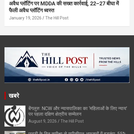
अवैध प्लॉटिंग पर MDDA की सख्त कार्रवाई, 22–27 बीघा में
फैली अवैध प्लॉटिंग ध्वस्त
January 19, 2026
The Hill Post
खबरे
बेंगलुरु: NCW और न्यायपालिका का ‘महिलाओं के लिए न्याय’
पर पहला दक्षिण क्षेत्रीय सम्मेलन
August 9, 2026
The Hill Post
छुट्टी के दिन समीक्षा से यूपीसीएल अफसरों में हड़कंप, 55%