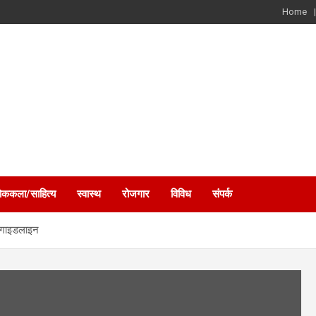
Home
ोककला/साहित्य
स्वास्थ
रोजगार
विविध
संपर्क
नई गाइडलाइन