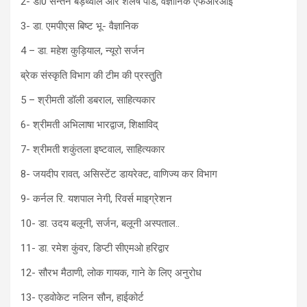
2- डा0 सन्तन बड़थ्वाल और शैलेष पांडे, वैज्ञानिक एफआरआई
3- डा. एमपीएस बिष्ट भू- वैज्ञानिक
4 – डा. महेश कुड़ियाल, न्यूरो सर्जन
ब्रेक संस्कृति विभाग की टीम की प्रस्तुुति
5 – श्रीमती डॉली डबराल, साहित्यकार
6- श्रीमती अभिलाषा भारद्वाज, शिक्षाविद्
7- श्रीमती शकुंतला इष्टवाल, साहित्यकार
8- जयदीप रावत, असिस्टेंट डायरेक्ट, वाणिज्य कर विभाग
9- कर्नल रि. यशपाल नेगी, रिवर्स माइग्रेशन
10- डा. उदय बलूनी, सर्जन, बलूनी अस्पताल..
11- डा. रमेश कुंवर, डिप्टी सीएमओ हरिद्वार
12- सौरभ मैठाणी, लोक गायक, गाने के लिए अनुरोध
13- एडवोकेट नलिन सौन, हाईकोर्ट