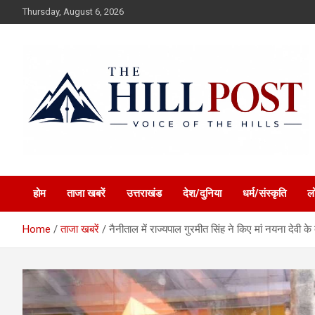
Skip
Thursday, August 6, 2026
to
content
हिंदी समाचार, ताजा ख़बरें, Breaking News in Hindi
The Hillpost
होम
ताजा खबरें
उत्तराखंड
देश/दुनिया
धर्म/संस्कृति
ल
Home
ताजा खबरें
नैनीताल में राज्यपाल गुरमीत सिंह ने किए मां नयना देवी के दर्