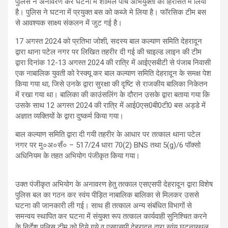
पुलिस ने अनावरण कर घटना में शामिल पांच अभियुक्तों को हिरासत में लिया
है। पुलिस ने घटना में प्रयुक्त बस को कब्जे मे लिया है। फॉरसिक टीम बस
से आवश्यक साक्ष्य संकलन में जुट गई है।
17 अगस्त 2024 को प्रतिभा जोशी, सदस्य बाल कल्याण समिति देहरादून
द्वारा थाना पटेल नगर पर लिखित तहरीर दी गई की चाइल्ड लाइन की टीम
द्वारा दिनांक 12-13 अगस्त 2024 की रात्रि में आईएसबीटी से पंजाब निवासी
एक नाबालिक युवती को रेस्क्यू कर बाल कल्याण समिति देहरादून के समक्ष पेश
किया गया था, जिसे उनके द्वारा सुरक्षा की दृष्टि से राजकीय बालिका निकेतन
में रखा गया था। बालिका की काउंसलिंग के दौरान उसके द्वारा बताया गया कि
उसके साथ 12 अगस्त 2024 की रात्रि में आई0एस0बी0टी0 बस अड्डे में
अज्ञात व्यक्तियों के द्वारा दुष्कर्म किया गया।
बाल कल्याण समिति द्वारा दी गयी तहरीर के आधार पर तत्काल थाना पटेल
नगर पर मु०अ०सँ० – 517/24 धारा 70(2) BNS तथा 5(g)/6 पॉक्सो
अधिनियम के तहत अभियोग पंजीकृत किया गया।
उक्त पंजीकृत अभियोग के अनावरण हेतु तत्काल एसएसपी देहरादून द्वारा विशेष
पुलिस बल का गठन कर स्वंय पीड़ित नाबालिक बालिका से मिलकर उससे
घटना की जानकारी ली गई। साथ ही तत्काल अन्य संबंधित विभागों से
समन्वय स्थापित कर घटना में संयुक्त रूप तत्काल कार्यवाही सुनिश्चित करने
के निर्देश पुलिस टीम को दिये गये व एसएसपी देहरादून द्वारा स्वंय घटनास्थल