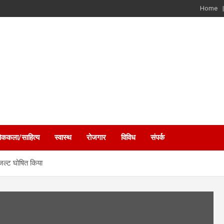
Home
ोककला/साहित्य
स्वास्थ
रोजगार
विविध
संपर्क
िजल्ट घोषित किया