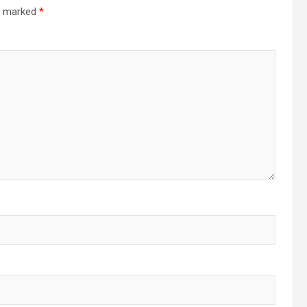
re marked
*