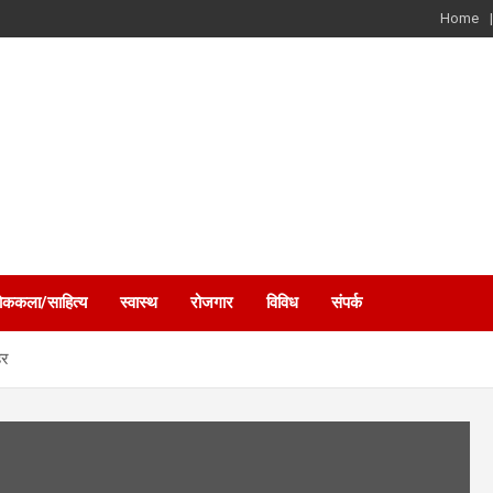
Home
ोककला/साहित्य
स्वास्थ
रोजगार
विविध
संपर्क
हर