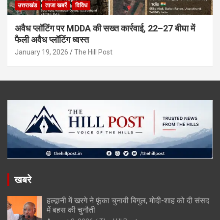
उत्तराखंड
ताजा खबरें
विविध
अवैध प्लॉटिंग पर MDDA की सख्त कार्रवाई, 22–27 बीघा में
फैली अवैध प्लॉटिंग ध्वस्त
January 19, 2026
The Hill Post
खबरे
हल्द्वानी में खरगे ने फूंका चुनावी बिगुल, मोदी-शाह को दी संसद
में बहस की चुनौती