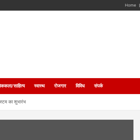
Home
ोककला/साहित्य
स्वास्थ
रोजगार
विविध
संपर्क
िस्टम का शुभारंभ