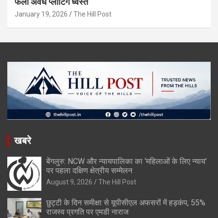
फैली अवैध प्लॉटिंग ध्वस्त
January 19, 2026
The Hill Post
खबरे
बेंगलुरु: NCW और न्यायपालिका का ‘महिलाओं के लिए न्याय’
पर पहला दक्षिण क्षेत्रीय सम्मेलन
August 9, 2026
The Hill Post
छुट्टी के दिन समीक्षा से यूपीसीएल अफसरों में हड़कंप, 55%
राजस्व प्रगति पर एमडी नाराज