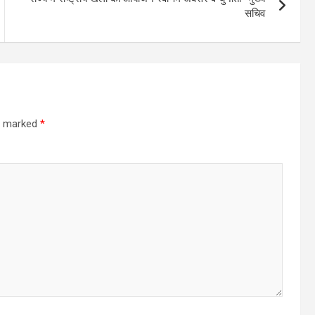
सचिव
re marked
*