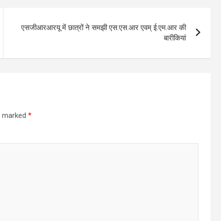
एसजीआरआरयू में छात्रों ने समझी एस.एस.आर एवम् ई.एम.आर की
बारीकियां
re marked
*