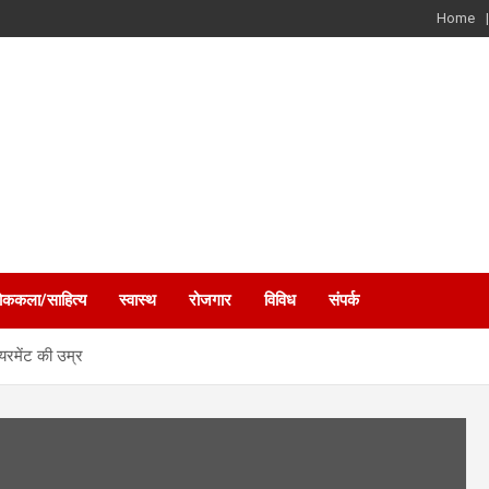
Home
ोककला/साहित्य
स्वास्थ
रोजगार
विविध
संपर्क
यरमेंट की उम्र