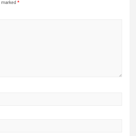
re marked
*