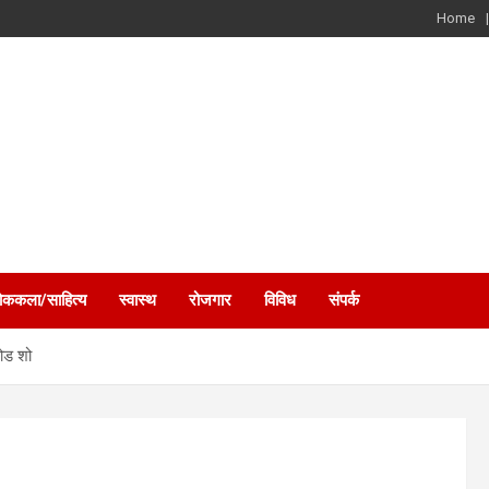
Home
ोककला/साहित्य
स्वास्थ
रोजगार
विविध
संपर्क
रोड शो