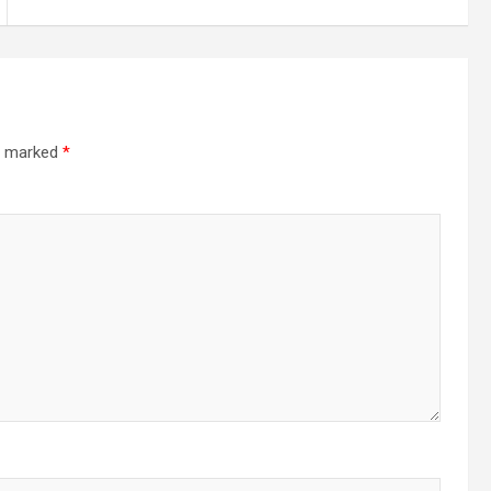
re marked
*