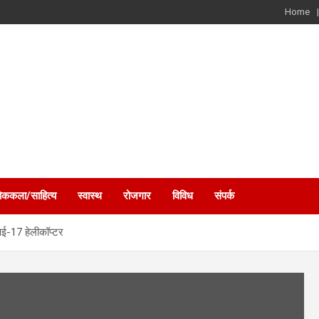
Home
ोककला/साहित्य
स्वास्थ
रोजगार
विविध
संपर्क
एमआई-17 हेलीकॉप्टर