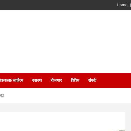
Home
ोककला/साहित्य
स्वास्थ
रोजगार
विविध
संपर्क
कात