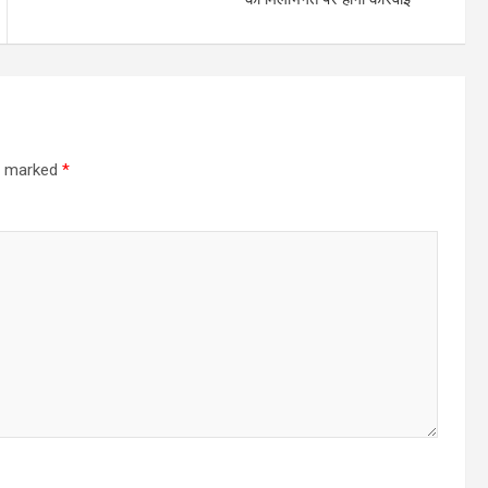
re marked
*