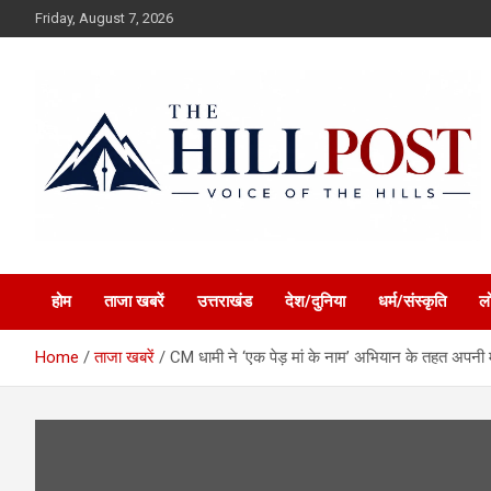
Skip
Friday, August 7, 2026
to
content
हिंदी समाचार, ताजा ख़बरें, Breaking News in Hindi
The Hillpost
होम
ताजा खबरें
उत्तराखंड
देश/दुनिया
धर्म/संस्कृति
ल
Home
ताजा खबरें
CM धामी ने ‘एक पेड़ मां के नाम’ अभियान के तहत अपनी 