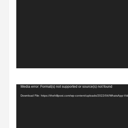
Video
Media error: Format(s) not supported or source(s) not found
Player
Download File: https://thehillpost.com/wp-content/uploads/2022/04/WhatsApp-