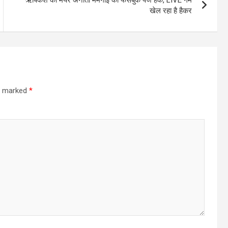
ऋषिकेश की मेयर अनीता ममगाई का फेसबुक पेज हैक, LIVE गेम
खेल रहा है हैकर
re marked
*