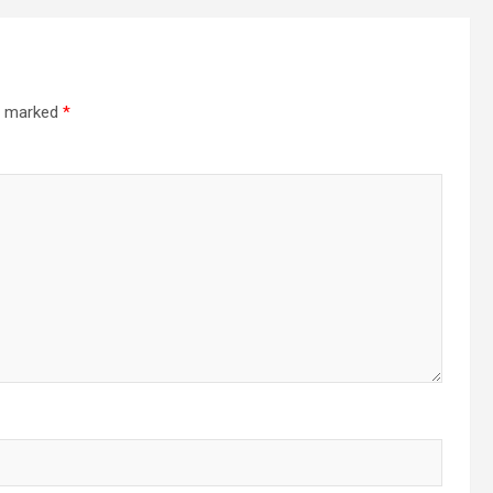
re marked
*