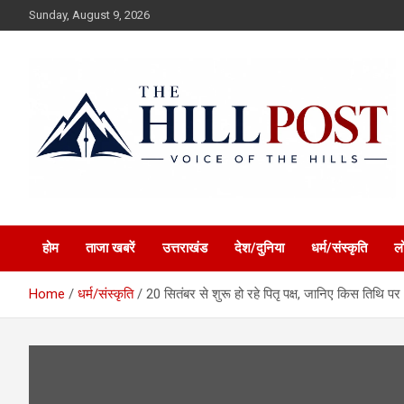
Skip
Sunday, August 9, 2026
to
content
हिंदी समाचार, ताजा ख़बरें, Breaking News in Hindi
The Hillpost
होम
ताजा खबरें
उत्तराखंड
देश/दुनिया
धर्म/संस्कृति
ल
Home
धर्म/संस्कृति
20 सितंबर से शुरू हो रहे पितृ पक्ष, जानिए किस तिथि प