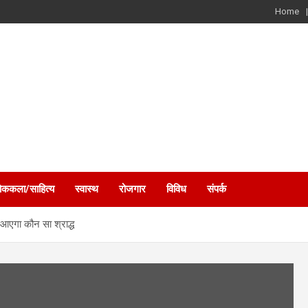
Home
ोककला/साहित्य
स्वास्थ
रोजगार
विविध
संपर्क
र आएगा कौन सा श्राद्ध