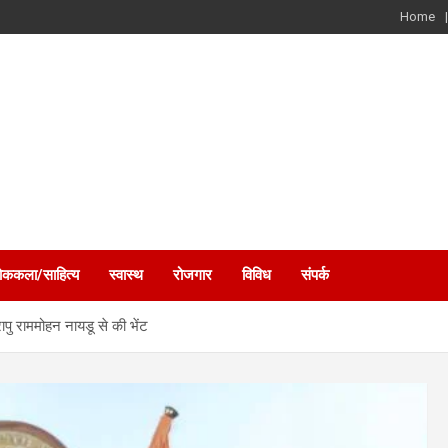
Home
ोककला/साहित्य
स्वास्थ
रोजगार
विविध
संपर्क
रापु राममोहन नायडू से की भेंट