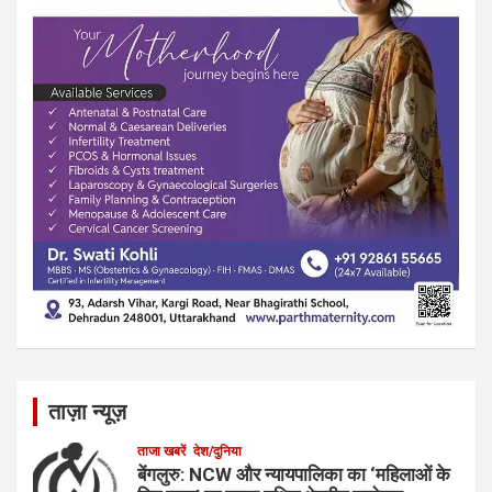
ताज़ा न्यूज़
ताजा खबरें
देश/दुनिया
बेंगलुरु: NCW और न्यायपालिका का ‘महिलाओं के