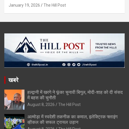
January 19, 2026
The Hill Post
खबरे
हल्द्वानी में खरगे ने फूंका चुनावी बिगुल, मोदी-शाह को दी संसद
में बहस की चुनौती
August 8, 2026
The Hill Post
अल्मोड़ा में स्वदेशी तकनीक का कमाल, इलेक्ट्रिक फ्लाइंग
व्हीकल की सफल ट्रायल उड़ान