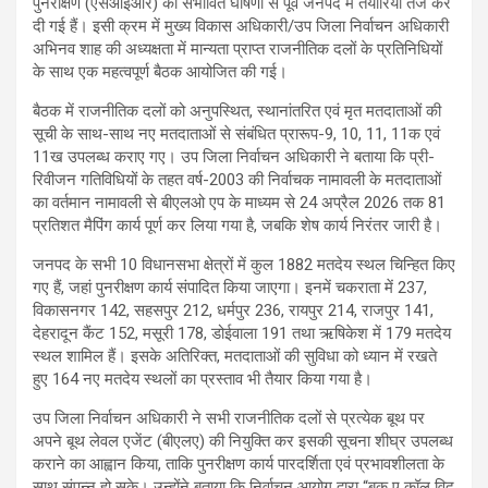
पुनरीक्षण (एसआईआर) की संभावित घोषणा से पूर्व जनपद में तैयारियां तेज कर
दी गई हैं। इसी क्रम में मुख्य विकास अधिकारी/उप जिला निर्वाचन अधिकारी
अभिनव शाह की अध्यक्षता में मान्यता प्राप्त राजनीतिक दलों के प्रतिनिधियों
के साथ एक महत्वपूर्ण बैठक आयोजित की गई।
बैठक में राजनीतिक दलों को अनुपस्थित, स्थानांतरित एवं मृत मतदाताओं की
सूची के साथ-साथ नए मतदाताओं से संबंधित प्रारूप-9, 10, 11, 11क एवं
11ख उपलब्ध कराए गए। उप जिला निर्वाचन अधिकारी ने बताया कि प्री-
रिवीजन गतिविधियों के तहत वर्ष-2003 की निर्वाचक नामावली के मतदाताओं
का वर्तमान नामावली से बीएलओ एप के माध्यम से 24 अप्रैल 2026 तक 81
प्रतिशत मैपिंग कार्य पूर्ण कर लिया गया है, जबकि शेष कार्य निरंतर जारी है।
जनपद के सभी 10 विधानसभा क्षेत्रों में कुल 1882 मतदेय स्थल चिन्हित किए
गए हैं, जहां पुनरीक्षण कार्य संपादित किया जाएगा। इनमें चकराता में 237,
विकासनगर 142, सहसपुर 212, धर्मपुर 236, रायपुर 214, राजपुर 141,
देहरादून कैंट 152, मसूरी 178, डोईवाला 191 तथा ऋषिकेश में 179 मतदेय
स्थल शामिल हैं। इसके अतिरिक्त, मतदाताओं की सुविधा को ध्यान में रखते
हुए 164 नए मतदेय स्थलों का प्रस्ताव भी तैयार किया गया है।
उप जिला निर्वाचन अधिकारी ने सभी राजनीतिक दलों से प्रत्येक बूथ पर
अपने बूथ लेवल एजेंट (बीएलए) की नियुक्ति कर इसकी सूचना शीघ्र उपलब्ध
कराने का आह्वान किया, ताकि पुनरीक्षण कार्य पारदर्शिता एवं प्रभावशीलता के
साथ संपन्न हो सके। उन्होंने बताया कि निर्वाचन आयोग द्वारा “बुक ए कॉल विद