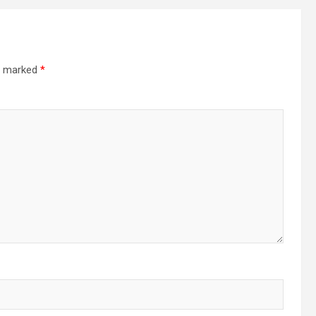
re marked
*