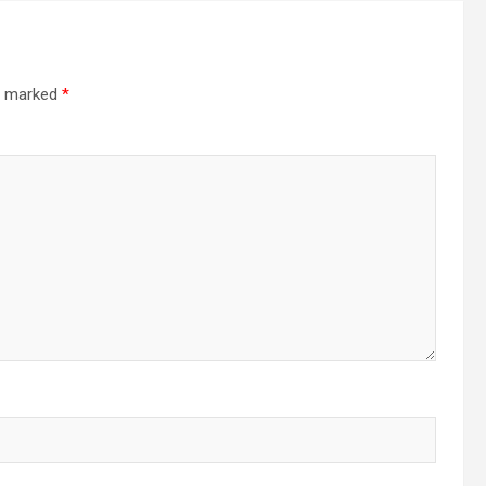
re marked
*