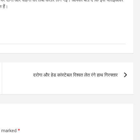
वर पर दोनों ओर वाहनों की लंबी कतार लग गई। आपको बता दें कि इस फ्लाईओवर
 हैं।
दरोगा और हेड कांस्टेबल रिश्वत लेत रंगे हाथ गिरफ्तार
re marked
*