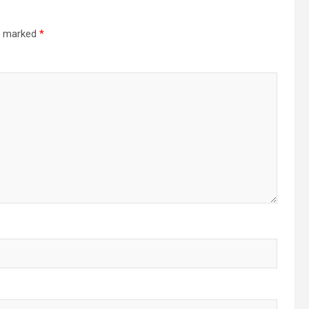
re marked
*