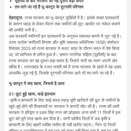
यूसीसी के बाद सरकार का यह दूसरा बड़ा कदम
तय माने जा रहे हैं भू-कानून के दूरगामी परिणाम
देहरादून
l:
राज्य सरकार का भू-कानून सुर्खियों में है। इसके सख्त प्रावधानों
के कारण पहाड़ से लेकर मैदान तक जमीनों की लूट-खसोट पर नकेल कसने
की उम्मीदें जगी है।
अब सरकारी मशीनरी इन प्रावधानों के अनुरूप व्यवस्था बनाने में जुट गई है।
उत्तर प्रदेश जमींदारी विनाश और भूमि व्यवस्था अधिनियम 1950) संशोधन
विधेयक 2025 को राज्य सरकार ने बजट सत्र के दौरान सदन में पेश किया
था, जो घ्वनिमत से पारित हुआ है। समान नागरिक संहिता (यूसीसी) के बाद
राज्य सरकार का यह दूसरा बड़ा कदम है, जिसने सभी का ध्यान अपनी ओर
खींचा है। उत्तराखंड के रजत जयंती वर्ष में राज्य सरकार के खाते में यह अहम
उपलब्धि जुड़ गई है, जिसके दूरगामी परिणाम आने भी तय माने जा रहे हैं।
भू-कानून में क्या खास
, जिससे है आस
01-छूट हुई खत्म, कडे़ इंतजाम
-कृषि व बागवानी के लिए साढे़ बारह एकड़ भूमि खरीदने की छूट से जमीनों के
खुर्द-बुर्द होने की शिकायतों पर सरकार ने करारी चोट की है। राज्य की धामी
सरकार ने हरिद्वार व उधम सिंह नगर को छोड़कर अन्य सभी 11 जिलों में इस
छूट को पूरी तरह खत्म कर दिया है। यानी पर्वतीय जिलों में अब कृषि व
बागवानी के लिए बाहरी व्यक्ति जमीन ही नहीं खरीद पाएगा। जिन दो जिलों