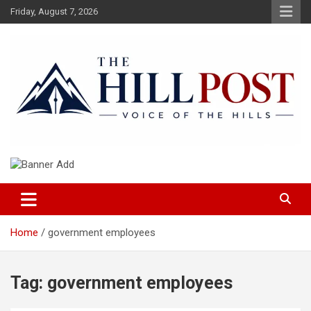
Skip
Friday, August 7, 2026
to
content
हिंदी समाचार, ताजा ख़बरें, Breaking News in Hindi
The Hillpost
Home
government employees
Tag:
government employees