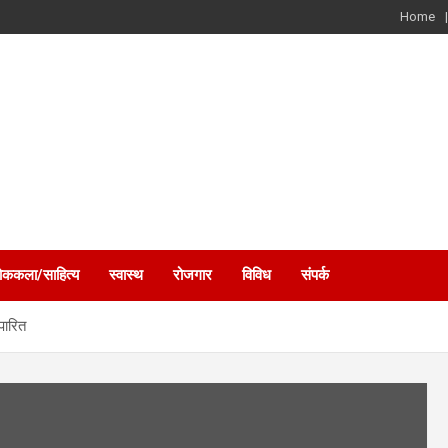
Home
ोककला/साहित्य
स्वास्थ
रोजगार
विविध
संपर्क
पारित