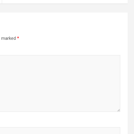
re marked
*