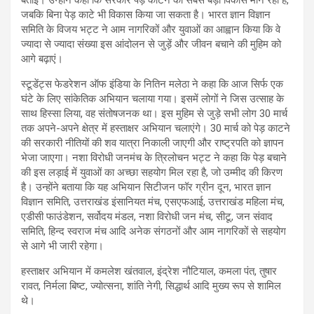
बताई। उन्होंने कहा कि सरकार पेड़ काटने को सबसे बड़ा विकास मान रही है,
जबकि बिना पेड़ काटे भी विकास किया जा सकता है। भारत ज्ञान विज्ञान
समिति के विजय भट्ट ने आम नागरिकों और युवाओं का आह्वान किया कि वे
ज्यादा से ज्यादा संख्या इस आंदोलन से जुड़ें और जीवन बचाने की मुहिम को
आगे बढ़ाएं।
स्टूडेंट्स फेडरेशन ऑफ इंडिया के नितिन मलेठा ने कहा कि आज सिर्फ एक
घंटे के लिए सांकेतिक अभियान चलाया गया। इसमें लोगों ने जिस उत्साह के
साथ हिस्सा लिया, वह संतोषजनक था। इस मुहिम से जुड़े सभी लोग 30 मार्च
तक अपने-अपने क्षेत्र में हस्ताक्षर अभियान चलाएंगे। 30 मार्च को पेड़ काटने
की सरकारी नीतियों की शव यात्रा निकाली जाएगी और राष्ट्रपति को ज्ञापन
भेजा जाएगा। नशा विरोधी जनमंच के त्रिलोचन भट्ट ने कहा कि पेड़ बचाने
की इस लड़ाई में युवाओं का अच्छा सहयोग मिल रहा है, जो उम्मीद की किरण
है। उन्होंने बताया कि यह अभियान सिटीजन फॉर ग्रीन दून, भारत ज्ञान
विज्ञान समिति, उत्तराखंड इंसानियत मंच, एसएफआई, उत्तराखंड महिला मंच,
एडीसी फाउंडेशन, सर्वोदय मंडल, नशा विरोधी जन मंच, सीटू, जन संवाद
समिति, हिन्द स्वराज मंच आदि अनेक संगठनों और आम नागरिकों से सहयोग
से आगे भी जारी रहेगा।
हस्ताक्षर अभियान में कमलेश खंतवाल, इंद्रेश नौटियाल, कमला पंत, तुषार
रावत, निर्मला बिष्ट, ज्योत्सना, शांति नेगी, सिद्धार्थ आदि मुख्य रूप से शामिल
थे।