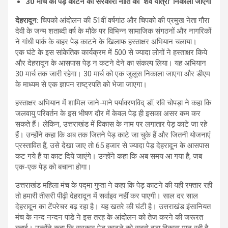
30
मार्च को पेड़ काटने की सरकारी नीति की
‘
शव यात्रा
’
निकाली जाएगी
देहरादून
:
चिपको आंदोलन की 51वीं वर्षगांठ और चिपको की प्रमुख नेता गौरा
देवी के जन्म शताब्दी वर्ष के मौके पर विभिन्न सामाजिक संगठनों और नागरिकों
ने गांधी पार्क के बाहर पेड़ काटने के खिलाफ हस्ताक्षर अभियान चलाया।
एक घंटे के इस सांकेतिक कार्यक्रम में 500 से ज्यादा लोगों ने हस्ताक्षर किये
और देहरादून के आसपास पेड़ न कटने देने का संकल्प लिया। यह अभियान
30 मार्च तक जारी रहेगा। 30 मार्च को एक जुलूस निकाला जाएगा और डीएम
के माध्यम से एक ज्ञापन राष्ट्रपति को भेजा जाएगा।
हस्ताक्षर अभियान में शामिल जाने-माने पर्यावरणविद् डॉ. रवि चोपड़ा ने कहा कि
जलवायु परिवर्तन के इस भीषण दौर में केवल पेड़ ही इसका असर कम कर
सकते हैं। लेकिन, उत्तराखंड में विकास के नाम पर लगातार पेड़ काटे जा रहे
हैं। उन्होंने कहा कि अब तक जितने पेड़ काटे जा चुके हैं और जितनी योजनाएं
प्रस्तावित हैं, उसे देखा जाए तो 65 हजार से ज्यादा पेड़ देहरादून के आसपास
कट गये हैं या काट दिये जाएंगे। उन्होंने कहा कि अब समय आ गया है, जब
एक-एक पेड़ को बचाना होगा।
उत्तराखंड महिला मंच के पद्मा गुप्ता ने कहा कि पेड़ काटने की यही रफ्तार रही
तो हमारी तीसरी पीढ़ी देहरादून में सर्वाइव नहीं कर पाएगी। साल दर साल
देहरादून का टेंपरेचर बढ़ रहा है। यह खतरे की घंटी है। उत्तराखंड इंसानियत
मंच के नन्द नन्दन पांडे ने इस तरह के आंदोलन को तेज करने की जरूरत