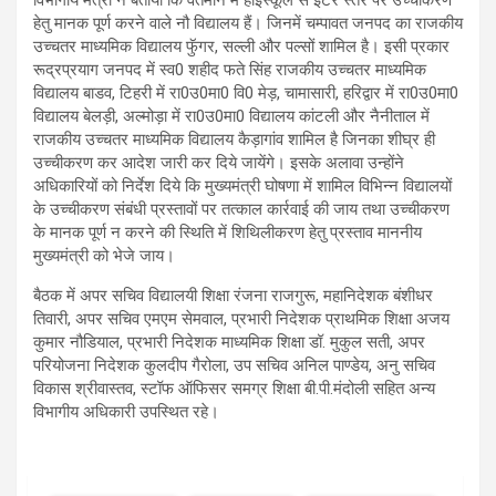
विभागीय मंत्री ने बताया कि वर्तमान में हाईस्कूल से इंटर स्तर पर उच्चीकरण
हेतु मानक पूर्ण करने वाले नौ विद्यालय हैं। जिनमें चम्पावत जनपद का राजकीय
उच्चतर माध्यमिक विद्यालय फुॅगर, सल्ली और पल्सों शामिल है। इसी प्रकार
रूद्रप्रयाग जनपद में स्व0 शहीद फते सिंह राजकीय उच्चतर माध्यमिक
विद्यालय बाडव, टिहरी में रा0उ0मा0 वि0 मेड़, चामासारी, हरिद्वार में रा0उ0मा0
विद्यालय बेलड़ी, अल्मोड़ा में रा0उ0मा0 विद्यालय कांटली और नैनीताल में
राजकीय उच्चतर माध्यमिक विद्यालय कैड़ागांव शामिल है जिनका शीघ्र ही
उच्चीकरण कर आदेश जारी कर दिये जायेंगे। इसके अलावा उन्होंने
अधिकारियों को निर्देश दिये कि मुख्यमंत्री घोषणा में शामिल विभिन्न विद्यालयों
के उच्चीकरण संबंधी प्रस्तावों पर तत्काल कार्रवाई की जाय तथा उच्चीकरण
के मानक पूर्ण न करने की स्थिति में शिथिलीकरण हेतु प्रस्ताव माननीय
मुख्यमंत्री को भेजे जाय।
बैठक में अपर सचिव विद्यालयी शिक्षा रंजना राजगुरू, महानिदेशक बंशीधर
तिवारी, अपर सचिव एमएम सेमवाल, प्रभारी निदेशक प्राथमिक शिक्षा अजय
कुमार नौडियाल, प्रभारी निदेशक माध्यमिक शिक्षा डॉ. मुकुल सती, अपर
परियोजना निदेशक कुलदीप गैरोला, उप सचिव अनिल पाण्डेय, अनु सचिव
विकास श्रीवास्तव, स्टॉफ ऑफिसर समग्र शिक्षा बी.पी.मंदोली सहित अन्य
विभागीय अधिकारी उपस्थित रहे।