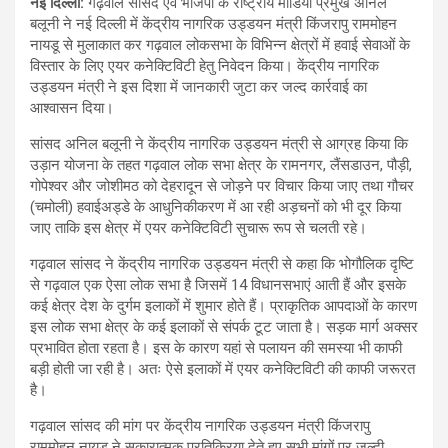
नई दिल्ली:
गढ़वाल सांसद एवं भाजपा के राष्ट्रीय मीडिया प्रमुख अनिल
बलूनी ने नई दिल्ली में केंद्रीय नागरिक उड्डयन मंत्री किंजरापु राममोहन
नायडू से मुलाकात कर गढ़वाल लोकसभा के विभिन्न क्षेत्रों में हवाई सेवाओं के
विस्तार के लिए एयर कनेक्टिविटी हेतु निवेदन किया। केंद्रीय नागरिक
उड्डयन मंत्री ने इस दिशा में जानकारी जुटा कर जल्द कार्रवाई का
आश्वासन दिया।
सांसद अनिल बलूनी ने केंद्रीय नागरिक उड्डयन मंत्री से आग्रह किया कि
उड़ान योजना के तहत गढ़वाल लोक सभा क्षेत्र के रामनगर, लैंसडाउन, पौड़ी,
गोपेश्वर और जोशीमठ को देहरादून से जोड़ने पर विचार किया जाए तथा गौचर
(चमोली) हवाईअड्डे के आधुनिकीकरण में आ रही अड़चनों को भी दूर किया
जाए ताकि इस क्षेत्र में एयर कनेक्टिविटी सुचारू रूप से चलती रहे।
गढ़वाल सांसद ने केंद्रीय नागरिक उड्डयन मंत्री से कहा कि भोगौलिक दृष्टि
से गढ़वाल एक ऐसा लोक सभा है जिसमें 14 विधानसभाएं आती हैं और इसके
कई क्षेत्र देश के दुर्गम इलाकों में शुमार होते हैं। प्राकृतिक आपदाओं के कारण
इस लोक सभा क्षेत्र के कई इलाकों से संपर्क टूट जाता है। सड़क मार्ग अक्सर
प्रभावित होता रहता है। इस के कारण यहां से पलायन की समस्या भी काफी
बड़ी होती जा रही है। अतः ऐसे इलाकों में एयर कनेक्टिविटी की काफी जरूरत
है।
गढ़वाल सांसद की मांग पर केंद्रीय नागरिक उड्डयन मंत्री किंजरापु
राममोहन नायडू ने सकारात्मक प्रतिक्रिया देते हुए सभी मांगों पर जल्दी