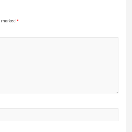
re marked
*