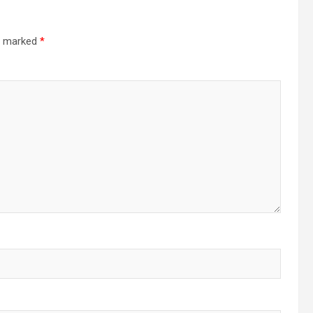
re marked
*