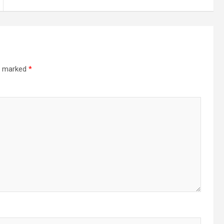
re marked
*