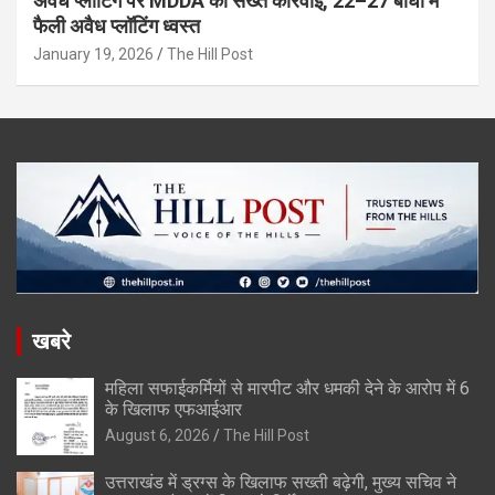
अवैध प्लॉटिंग पर MDDA की सख्त कार्रवाई, 22–27 बीघा में
फैली अवैध प्लॉटिंग ध्वस्त
January 19, 2026
The Hill Post
खबरे
महिला सफाईकर्मियों से मारपीट और धमकी देने के आरोप में 6
के खिलाफ एफआईआर
August 6, 2026
The Hill Post
उत्तराखंड में ड्रग्स के खिलाफ सख्ती बढ़ेगी, मुख्य सचिव ने