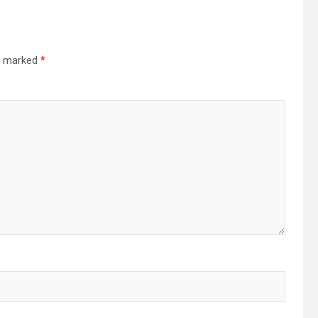
re marked
*