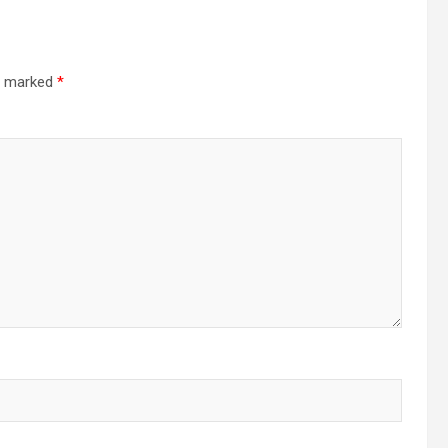
re marked
*