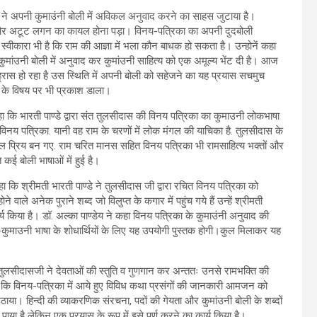
्डे ने अपनी कुमाउंनी बोली में अविकल अनुवाद करने का साहस जुटाया है।
रम और अटूट लगन का कायल होना पड़ा। विनय-पत्रिका का अपनी दुदबोली
स्वीकारा भी है कि राम की आज्ञा में भला कौन बाधक हो सकता है। उन्होनें कहा
 कुमांउनी बोली में अनुवाद कर कुमांउनी साहित्य को एक अमूल्य भेंट दी है। आज
 ह्रास हो रहा है उस स्थिति में अपनी बोली को सहेजने का यह प्रयास सचमुच
षा के विषय पर भी प्रकाश डाला।
ें कहा कि भारती पाण्डे द्वारा संत तुलसीदास की विनय पत्रिका का कुमाउनी लोकभाषा
विनय पत्रिका. यानी वह राम के चरणों में लोक मंगल की याचिका है. तुलसीदास के
 प्रिय बन गए. राम चरित मानस सहित विनय पत्रिका भी रामसाहित्य भक्तों और
 कई बोली भाषाओं में हुई है।
हा कि श्रीमती भारती पाण्डे ने तुलसीदास जी द्वारा रचित विनय पत्रिका को
े वाले अनेक पुराने शब्द जो विलुप्त के कगार में पहुंच गये हैं उन्हें श्रीमती
्य किया है। डॉ. अल्का पाण्डेय ने कहा विनय पत्रिका के कुमाउंनी अनुवाद की
िंदी-कुमाउनी भाषा के शोधार्थियों के लिए यह उपयोगी पुस्तक होगी।कुल मिलाकर यह
में तुलसीदासजी ने देवताओं की स्तुति व गुणगान कर अन्ततः उनसे रामभक्ति की
 कहा कि विनय-पत्रिका में आये हुए विविध कथा प्रसंगों की जानकारी आमजन को
या। हिन्दी की व्याकरणिक संरचना, पदों की गेयता और कुमांउनी बोली के शब्दों
या है लेकिन एक प्रयास के रूप में इसे पूर्ण करने का कार्य किया है।