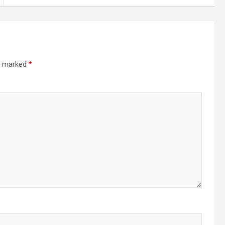
re marked
*