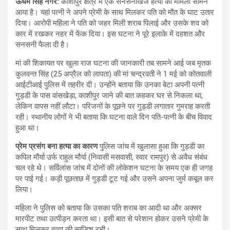
ऊधम सिंह नगर:
काशीपुर क्षेत्र में एक सनसनीखेज हत्या का मामला सामने
आया है। यहां पत्नी ने अपने प्रेमी के साथ मिलकर पति को मौत के घाट उतार
दिया। आरोपी महिला ने पति को जहर मिली शराब पिलाई और उसके शव को
कार में रखकर नहर में फेंक दिया। इस घटना ने पूरे इलाके में दहशत और
सनसनी फैला दी है।
मां की शिकायत पर खुला राज घटना की जानकारी तब सामने आई जब मृतक
कुलवन्त सिंह (25 अप्रैल को लापता) की मां चन्द्रवती ने 1 मई को कोतवाली
आईटीआई पुलिस में तहरीर दी। उन्होंने बताया कि उनका बेटा अपनी पत्नी
गुड्डी के पास वांसखेड़ा, काशीपुर जाने की बात कहकर घर से निकला था,
लेकिन वापस नहीं लौटा। परिजनों के पूछने पर गुड्डी लगातार गुमराह करती
रही। स्थानीय लोगों ने भी बताया कि घटना वाले दिन पति-पत्नी के बीच विवाद
हुआ था।
प्रेम प्रसंग बना हत्या का कारण
पुलिस जांच में खुलासा हुआ कि गुड्डी का
कपिल मौर्या उर्फ राहुल मौर्या (निवासी मसवासी, स्वार रामपुर) से अवैध संबंध
चल रहे थे। सर्विलांस जांच में दोनों की लोकेशन घटना के समय एक ही जगह
पर पाई गई। कड़ी पूछताछ में गुड्डी टूट गई और उसने अपना जुर्म कबूल कर
लिया।
महिला ने पुलिस को बताया कि उसका पति शराब का आदी था और अक्सर
मारपीट तथा उत्पीड़न करता था। इसी बात से परेशान होकर उसने प्रेमी के
साथ मिलकर हत्या की साजिश रची।