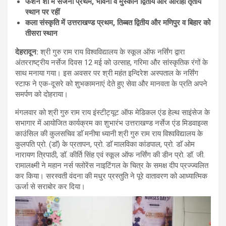
फेशन शो मे संजना प्रथम, भावना व मुस्कान द्वितीय और आरोही तृतीय
स्थान पर रहीं
कला संस्कृति में उत्तराखण्ड प्रथम, तिब्बत द्वितीय और मणिपुर व बिहार को
तीसरा स्थान
देहरादून:
श्री गुरु राम राय विश्वविद्यालय के स्कूल ऑफ नर्सिंग द्वारा
अंतरराष्ट्रीय नर्सेज दिवस 12 मई को उत्साह, गरिमा और सांस्कृतिक रंगों के
साथ मनाया गया। इस अवसर पर श्री महंत इन्दिरेश अस्पताल के नर्सिंग
स्टाफ ने एक-दूसरे को शुभकामनाएं देते हुए सेवा और मानवता के प्रति अपने
समर्पण को दोहराया।
मंगलवार को श्री गुरु राम राय इंस्टीट्यूट ऑफ मेडिकल एंड हेल्थ साइंसेज के
सभागार में आयोजित कार्यक्रम का शुभारंभ उत्तराखण्ड नर्सेज एंड मिडवाइव्स
काउंसिल की कुलसचिव डाॅ मनीषा ध्यानी श्री गुरु राम राय विश्वविद्यालय के
कुलपति प्रो. (डाॅ) के प्रतापन, प्रो. डाॅ मालविका कांडपाल, प्रो. डाॅ ओम
नारायण त्रिपाठी, डॉ. कीर्ति सिंह एवं स्कूल ऑफ नर्सिंग की डीन प्रो. डॉ. जी.
रामालक्ष्मी ने महान नर्स फ्लोरेंस नाइटिंगल के चित्र के समक्ष दीप प्रज्ज्वलित
कर किया। सरस्वती वंदना की मधुर प्रस्तुति ने पूरे वातावरण को आध्यात्मिक
ऊर्जा से सराबोर कर दिया।