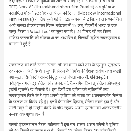
रुद्रप्रयागः
जिले के युवाओं की ओर से बनाई गई शॉर्ट फिल्म (PATAAL
TEE) ‘पताल ती’ (Uttarakhand short film Patal ti) अब दुनिया के
प्रतिष्ठित मॉस्को इंटरनेशनल फिल्म फेस्टिवल (Moscow International
Film Festival) के लिए चुनी गई है। 26 अगस्त से 2 सितंबर तक आयोजित
44वें मास्को इंटरनेशनल फिल्म महोत्सव में 18 लघु फिल्मों में भारत से एक
मात्र फिल्म “Pataal Tee” को चुना गया है। 24 मिनट की यह फिल्म
भोटिया जनजाति की लोककथा पर आधारित है, जिसकी शूटिंग रुद्रप्रयाग व
चमोली में हुई है।
उत्तराखंड की शॉर्ट फिल्म “पताल ती” को बनाने वाले टीम के प्रमुख सूत्रधार
रुद्रप्रयाग जिले के तीन युवा हैं, फिल्म के निर्माता-निर्देशक संतोष रावत क्यूडी
दशज्यूला, सिनोमेटोग्राफर बिट्टू रावत चोपता जाखणी, एक्सिक्यूटिव
प्रोड्यूसर गजेन्द्र रौतेला और उनके बेटे कैमरामैन दिव्यांशु रौतेला कोयलपुर
(डांगी गुनाऊं) के निवासी हैं। इन दिनों देश दुनिया की सुर्खियों में छाए
रूद्रप्रयाग जिले के ये युवा अपनी प्रतिभा की चमक को अंतरराष्ट्रीय सिनेमा
के फलक पर बिखेर रहे हैं। इनमें कैमरामेन दिव्यांशु रौतेला सबसे युवा हैं और
छोटी उम्र में ही उन्होंने कैमरे के पीछे रहकर अपनी प्रतिभा को अंतरराष्ट्रीय
फलक तक पहुंचा दिया है।
मास्को इंटरनेशनल फिल्म महोत्सव में इस बार अलग-अलग श्रेणी में दुनिया
की 40 फिल्मों का चयन हुआ है। जिसमें 12 फीचर फिल्म, 10 डॉक्यूमेंट्री