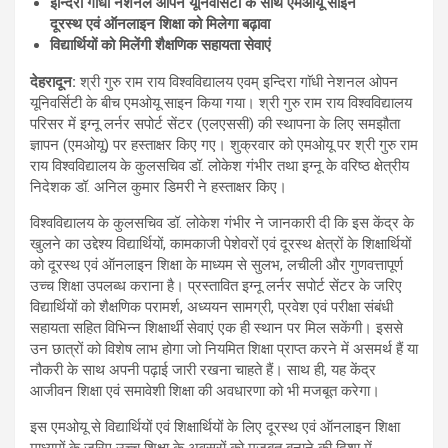
इन्दिरा गाॅधी नेशनल ओपन यूनिवर्सिटी के साथ एमओयू साइन
दूरस्थ एवं ऑनलाइन शिक्षा को मिलेगा बढ़ावा
विद्यार्थियों को मिलेंगी शैक्षणिक सहायता सेवाएं
देहरादून
:
श्री गुरु राम राय विश्वविद्यालय एवम् इन्दिरा गाॅधी नेशनल ओपन
यूनिवर्सिटी के बीच एमओयू साइन किया गया। श्री गुरु राम राय विश्वविद्यालय
परिसर में इग्नू लर्नर सपोर्ट सेंटर (एलएससी) की स्थापना के लिए समझौता
ज्ञापन (एमओयू) पर हस्ताक्षर किए गए। शुक्रवार को एमओयू पर श्री गुरु राम
राय विश्वविद्यालय के कुलसचिव डॉ. लोकेश गंभीर तथा इग्नू के वरिष्ठ क्षेत्रीय
निदेशक डॉ. अनिल कुमार डिमरी ने हस्ताक्षर किए।
विश्वविद्यालय के कुलसचिव डॉ. लोकेश गंभीर ने जानकारी दी कि इस केंद्र के
खुलने का उद्देश्य विद्यार्थियों, कामकाजी पेशेवरों एवं दूरस्थ क्षेत्रों के शिक्षार्थियों
को दूरस्थ एवं ऑनलाइन शिक्षा के माध्यम से सुलभ, लचीली और गुणवत्तापूर्ण
उच्च शिक्षा उपलब्ध कराना है। प्रस्तावित इग्नू लर्नर सपोर्ट सेंटर के जरिए
विद्यार्थियों को शैक्षणिक परामर्श, अध्ययन सामग्री, प्रवेश एवं परीक्षा संबंधी
सहायता सहित विभिन्न शिक्षार्थी सेवाएं एक ही स्थान पर मिल सकेंगी। इससे
उन छात्रों को विशेष लाभ होगा जो नियमित शिक्षा प्राप्त करने में असमर्थ हैं या
नौकरी के साथ अपनी पढ़ाई जारी रखना चाहते हैं। साथ ही, यह केंद्र
आजीवन शिक्षा एवं समावेशी शिक्षा की अवधारणा को भी मजबूत करेगा।
इस एमओयू से विद्यार्थियों एवं शिक्षार्थियों के लिए दूरस्थ एवं ऑनलाइन शिक्षा