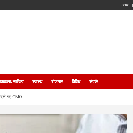
Home
ोककला/साहित्य
स्वास्थ
रोजगार
विविध
संपर्क
ें बदले गए CMO