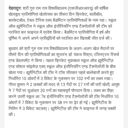
देहरादून:
श्री गुरु राम राय विश्वविद्यालय (एसजीआरआरयू) की वार्षिक
खेलकूद प्रतियोगिता खेलोत्सव का तीसरा दिन क्रिकेट, वालीबॉल,
बास्केटबॉल, टेबल टैनिस एवम् बैडमिंटन प्रतियोगिताओं के नाम रहा। स्कूल
ऑफ ह्यूमैनिटीज ने स्कूल ऑफ इंजीनियरिंग एण्ड टैक्नोलॉजी की टीम को
पराजित कर फाइनल में प्रवेश किया। बैडमिंटन प्रतियोगिता में हर्ष और
पूर्णिमा ने अपने अपने प्रतिद्वंदियों को पराजित कर खिताबी जीत दर्ज की।
बुधवार को श्री गुरु राम राय विश्वविद्यालय के अलग-अलग खेल मैदानों पर
तीसरे दिन की प्रतियोगिताओं का शुभारंभ डॉ. पंकज मिश्रा, रजिस्ट्रार रिसर्च
एण्ड डेवलपमेंट ने किया। पहला क्रिकेट मुकाबला स्कूल ऑफ ह्यूमैनिटीज़
एण्ड सोशल सांइसेज़ एवम् स्कूल ऑफ इंजीनियरिंग एण्ड टैक्नोलाॅजी के बीच
खेला गया। ह्यूमैनिटीज की टीम ने टॉस जीतकर पहले बल्लेबाजी करते हुए
निर्धारित 10 ओवरों में 3 विकेट के नुकसान पर 102 रनों का लक्ष्य रखा।
गौरव कुमार ने 2 छक्कों की मदद से 13 गेंदों पर 27 रनों की पारी खेली, आयुष
ने 7 गेंदों पर धुआंधार 20 रनों का महत्वपूर्णं योगदान दिया। लक्ष्य का पीछा
करने उतरी स्कूल आॅफ इंजीनियरिंग एण्ड टैक्नोलॉजी की टीम निर्धारित 10
ओवरों में 7 विकेट के नुकसान पर 58 रन पर ढ़ेर हो गई। ह्यूमैनिटीज के
नितिन ने 3 विकेट चटकाए। ह्यूमैनिटीज़ की टीम ने फाइनल में जगह पक्की
की।