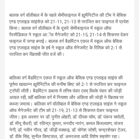
बालक वर्ग वॉलीबाल में के पहले सेमीफाइनल में ह्यूमैनिटीज की टीम ने बेसिक
एण्ड एप्लाइड साइंसेज़ को 21-11, 21-13 से पराजित कर फाइनल में प्रवेश
किया। बालक वर्ग वॉलीबाल में के दूसरे सेमीफाइनल में स्कूल ऑफ
पैरामैडिकल ने स्कूल आॅफ मैनेजमेंट को 21-15, 21-14 से शिकस्त देकर
फाइनल में जगह बनाई। बालक वर्ग बैडमिंटन एकल में स्कूल ऑफ बेसिक
एण्ड एप्लाइड साइंस के हर्ष ने स्कूल ऑफ मैनेजमेंट के रितिक को 2-1 से
पराजित कर खिताबी जीत दर्ज की।
बालिका वर्ग बैडमिंटन एकल में स्कूल ऑफ बेसिक एण्ड एप्लाइड साइंस की
पूर्णमा खाद्यान्न ह्यूमैनिटीज की मनीषा बिष्ट को 2-1 से पराजित कर फाइनल
ट्रॉफी जीती। बैडमिंटन डबल्स में तनिष पंवार एवम् विवके पंवार की जोड़ी
अव्वल रही, वहीं बालिका वर्ग में नियाशा और अंकिता की जोड़ी ने खिताब पर
कब्जा जमाया। बालिका वर्ग वॉलीबाल में बेसिक एण्ड एप्लाइड साइंस ने स्कूल
ऑफ मैनेजमेंट की टीम को 21-19, 21-13 से शिकस्त देकर फाइनल
जीता। इस अवसर पर डॉ. पुनीत ओहरी, डॉ. दीपक सोम, डॉ. पंकज चमोली,
डॉ. मीनू चैधरी, डॉ. रविन्द्र कुमार, मनदीप नारंग, कमल बिजलवाण, संजय
नेगी, डॉ. नवीन गौरव, डॉ. जीड़ी मक्कड़, डॉ. योगेश जोशी, चन्द्रशेखर टेलर,
डॉ. वीके सिंह, सुनील किष्टवाल, डॉ. अमरलता आदि विशेष सहयोग रहा।